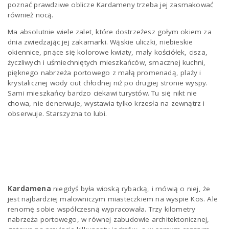
poznać prawdziwe oblicze Kardameny trzeba jej zasmakować
również nocą.
Ma absolutnie wiele zalet, które dostrzeżesz gołym okiem za
dnia zwiedzając jej zakamarki. Wąskie uliczki, niebieskie
okiennice, pnące się kolorowe kwiaty, mały kościółek, cisza,
życzliwych i uśmiechniętych mieszkańców, smacznej kuchni,
pięknego nabrzeża portowego z małą promenadą, plaży i
krystalicznej wody ciut chłodnej niż po drugiej stronie wyspy.
Sami mieszkańcy bardzo ciekawi turystów. Tu się nikt nie
chowa, nie denerwuje, wystawia tylko krzesła na zewnątrz i
obserwuje. Starszyzna to lubi.
Kardamena
niegdyś była wioską rybacką, i mówią o niej, że
jest najbardziej malowniczym miasteczkiem na wyspie Kos. Ale
renomę sobie współczesną wypracowała. Trzy kilometry
nabrzeża portowego, w równej zabudowie architektonicznej,