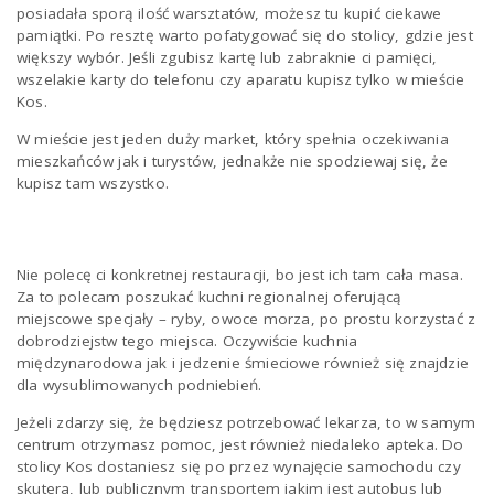
posiadała sporą ilość warsztatów, możesz tu kupić ciekawe
pamiątki. Po resztę warto pofatygować się do stolicy, gdzie jest
większy wybór. Jeśli zgubisz kartę lub zabraknie ci pamięci,
wszelakie karty do telefonu czy aparatu kupisz tylko w mieście
Kos.
W mieście jest jeden duży market, który spełnia oczekiwania
mieszkańców jak i turystów, jednakże nie spodziewaj się, że
kupisz tam wszystko.
Nie polecę ci konkretnej restauracji, bo jest ich tam cała masa.
Za to polecam poszukać kuchni regionalnej oferującą
miejscowe specjały – ryby, owoce morza, po prostu korzystać z
dobrodziejstw tego miejsca. Oczywiście kuchnia
międzynarodowa jak i jedzenie śmieciowe również się znajdzie
dla wysublimowanych podniebień.
Jeżeli zdarzy się, że będziesz potrzebować lekarza, to w samym
centrum otrzymasz pomoc, jest również niedaleko apteka.
Do
stolicy Kos dostaniesz się po przez wynajęcie samochodu czy
skutera, lub publicznym transportem jakim jest autobus lub