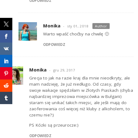
ODPOWIEDZ
Monika
sty 01, 2018
Author
Warto wpaść choćby na chwilę 🙂
ODPOWIEDZ
Monika
gru 29, 2017
Grecja to jak na razie kraj dla mnie nieodkryty, ale
mam nadzieję, że już niedługo. Od czasy, gdy
swoje wakacje spędziłam w Złotych Piaskach (chyba
najbardziej imprezowa miejscówka w Bułgarii)
staram się unikać takich miejsc, ale jeśli mają do
zaoferowania coś więcej niż kluby z alkoholem, to
czemu nie?:)
PS Kózki są przeurocze:)
ODPOWIEDZ