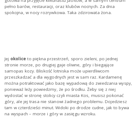
gotowa na przyjęcie kilkunastu jachtów, a w samym centrum
pełno barów, restauracji, oraz klubów nocnych. Za dnia
spokojna, w nocy rozrywkowa. Taka zdzirowata żona.
Jej
okolice
to piękna przestrzeń, sporo zieleni, po jednej
stronie morze, po drugiej gaje oliwne, góry i biegające
samopas kozy. Bliskość lotniska może upierdliwcom
przeszkadzać a dla wygodnych jest w sam raz. Kardamenę
można potraktować jako bazę wypadową do zwiedzania wyspy,
ponieważ leży powiedzmy, że po środku. Żeby się z niej
wydostać w stronę stolicy czyli miasta Kos, musisz pokonać
góry, ale jej trasa nie stanowi żadnego problemu. Dojedziesz
tam w czterdzieści minut. Widoki po drodze cudne, jak to bywa
na wyspach – morze i góry w zasięgu wzroku.