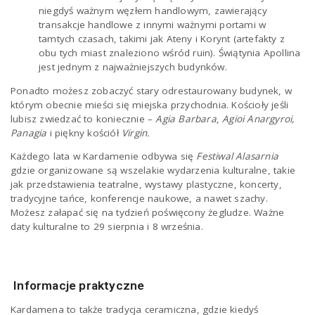
niegdyś ważnym węzłem handlowym, zawierający
transakcje handlowe z innymi ważnymi portami w
tamtych czasach, takimi jak Ateny i Korynt (artefakty z
obu tych miast znaleziono wśród ruin). Świątynia Apollina
jest jednym z najważniejszych budynków.
Ponadto możesz zobaczyć stary odrestaurowany budynek, w
którym obecnie mieści się miejska przychodnia. Kościoły jeśli
lubisz zwiedzać to koniecznie –
Agia Barbara
,
Agioi Anargyroi,
Panagia
i piękny kościół
Virgin.
Każdego lata w Kardamenie odbywa się
Festiwal Alasarnia
gdzie organizowane są wszelakie wydarzenia kulturalne, takie
jak przedstawienia teatralne, wystawy plastyczne, koncerty,
tradycyjne tańce, konferencje naukowe, a nawet szachy.
Możesz załapać się na tydzień poświęcony żegludze. Ważne
daty kulturalne to 29 sierpnia i 8 września.
Informacje praktyczne
Kardamena to także tradycja ceramiczna, gdzie kiedyś