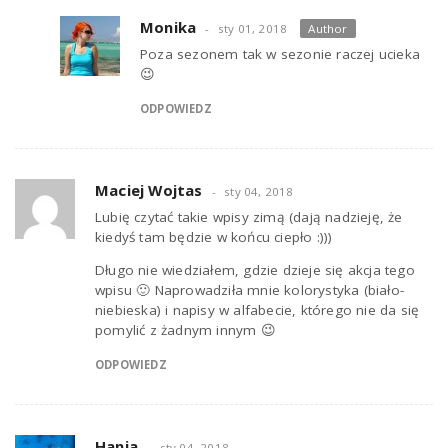
Monika
sty 01, 2018
Author
Poza sezonem tak w sezonie raczej ucieka
😉
ODPOWIEDZ
Maciej Wojtas
sty 04, 2018
Lubię czytać takie wpisy zimą (dają nadzieję, że
kiedyś tam będzie w końcu ciepło :)))
Długo nie wiedziałem, gdzie dzieje się akcja tego
wpisu 🙂 Naprowadziła mnie kolorystyka (biało-
niebieska) i napisy w alfabecie, którego nie da się
pomylić z żadnym innym 😉
ODPOWIEDZ
Hania
sty 04, 2018