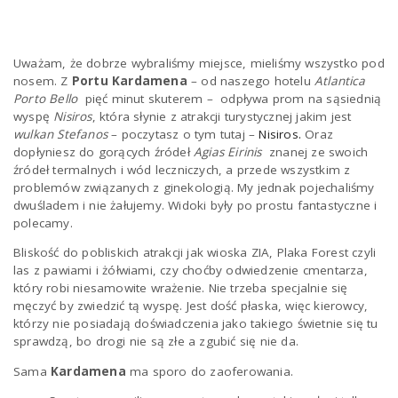
Uważam, że dobrze wybraliśmy miejsce, mieliśmy wszystko pod
nosem. Z
Portu Kardamena
– od naszego hotelu
Atlantica
Porto Bello
pięć minut skuterem – odpływa prom na sąsiednią
wyspę
Nisiros
, która słynie z atrakcji turystycznej jakim jest
wulkan Stefanos
– poczytasz o tym tutaj –
Nisiros.
Oraz
dopłyniesz do
gorących źródeł
Agias Eirinis
znanej ze swoich
źródeł termalnych i wód leczniczych, a przede wszystkim z
problemów związanych z ginekologią. My jednak pojechaliśmy
dwuśladem i nie żałujemy. Widoki były po prostu fantastyczne i
polecamy.
Bliskość do pobliskich atrakcji jak wioska ZIA, Plaka Forest czyli
las z pawiami i żółwiami, czy choćby odwiedzenie cmentarza,
który robi niesamowite wrażenie. Nie trzeba specjalnie się
męczyć by zwiedzić tą wyspę. Jest dość płaska, więc kierowcy,
którzy nie posiadają doświadczenia jako takiego świetnie się tu
sprawdzą, bo drogi nie są złe a zgubić się nie da.
Sama
Kardamena
ma sporo do zaoferowania.