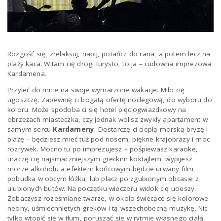
a
v
Rozgość się, zrelaksuj, napij, potańcz do rana, a potem lecz na
plaży kaca. Witam cię drogi turysto, to ja – cudowna imprezowa
i
Kardamena
.
Przyleć do mnie na swoje wymarzone wakacje. Miło cię
ugoszczę. Zapewnię ci bogatą ofertę noclegową, do wyboru do
g
koloru. Może spodoba ci się hotel pięciogwiazdkowy na
obrzeżach miasteczka, czy jednak wolisz zwykły apartament w
samym sercu
Kardameny
. Dostarczę ci ciepłą morską bryzę i
a
plażę – będziesz mieć tuż pod nosem, piękne krajobrazy i moc
rozrywek. Mocno tu po imprezujesz – pośpiewasz karaoke,
uraczę cię najsmaczniejszym greckim koktajlem, wypijesz
t
morze alkoholu a efektem końcowym będzie urwany film,
pobudka w obcym łóżku, lub płacz po zgubionym obcasie z
ulubionych butów. Na początku wieczoru widok cię ucieszy.
i
Zobaczysz roześmiane twarze, w około świecące się kolorowe
neony, uśmiechniętych greków i tą wszechobecną muzykę. Nic
tylko wtopić się w tłum, poruszać się w rytmie własnego ciała,
o