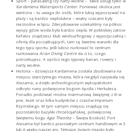
Sport – parasailing czy narty wodne – takie usługi tylko w
Kardamena Watersports Center
. Ponieważ okolica jest
wietrzna – tu uwaga do osób, które lubią wypoczywać na
plaży i są bardzo ciepłolubne – wiatry czasami były
nieznośne w lipcu. Zdecydowanie uciekaliśmy na północ
wyspy gdzie woda była bardzo ciepła. W pobliskiej zatoce
Kefalos znajdziesz klub windsurfingowy z wypożyczalnią i
ofertą dla początkujących, tam są świetne warunki dla
tego typu sportu. Jeśli lubisz nurkować to centrum
nurkowania
Arian Diving Centre
da ci to, czego
potrzebujesz. A oprócz tego typowy banan, rowery i
narty wodne.
Historia – dzisiejsza Kardamena została zbudowana na
miejscu starożytnego miasta, która niegdyś nazywała się
Alasarna, a dzięki archeologicznym wykopaliskom
odkryto ruiny poświęcone bogom Apolla i Herkulesa.
Ponadto podziwiać można marmurową świątynię z III w
pne, teatr oraz kilka budynków z czasów Imperium
Rzymskiego. W tym samym miejscu znajdują się
pozostałości bazyliki chrześcijańskiej, poświęconej
świętemu bogu
Agia Theotita
– Święta Boskość. P
ort
Alasarna był bardzo pracowitym centrum handlowym w 5
lub 6 wieku naszej ery. Tętniące życiem miasto było