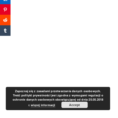
a
v
i
g
a
t
Zapoznaj się z zasadami przetwarzania danych osobowych.
Treść polityki prywatności jest zgodna z wymogami regulacji o
ochronie danych osobowych obowiązującej od dnia 25.05.2018
i
Accept
r.
więcej informacji
o