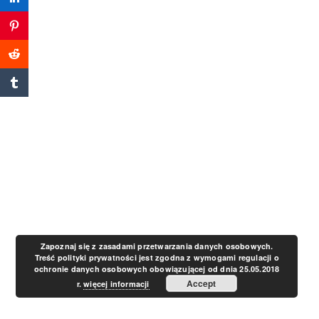
a
v
i
g
a
t
Zapoznaj się z zasadami przetwarzania danych osobowych.
Treść polityki prywatności jest zgodna z wymogami regulacji o
ochronie danych osobowych obowiązującej od dnia 25.05.2018
i
Accept
r.
więcej informacji
o