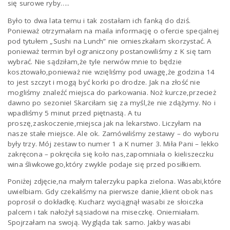
się surowe ryby…..
a
Było to dwa lata temu i tak zostałam ich fanką do dziś.
Ponieważ otrzymałam na maila informację o ofercie specjalnej
pod tytułem „Sushi na Lunch” nie omieszkałam skorzystać. A
v
ponieważ termin był ograniczony postanowiliśmy z K się tam
wybrać. Nie sądziłam,że tyle nerwów mnie to będzie
kosztowało,ponieważ nie wzięliśmy pod uwagę,że godzina 14
i
to jest szczyt i mogą być korki po drodze. Jak na złość nie
mogliśmy znaleźć miejsca do parkowania. Noż kurcze,przecież
dawno po sezonie! Skarciłam się za myśl,że nie zdążymy. No i
g
wpadliśmy 5 minut przed piętnastą. A tu
proszę,zaskoczenie,miejsca jak na lekarstwo. Liczyłam na
nasze stałe miejsce. Ale ok. Zamówiliśmy zestawy – do wyboru
a
były trzy. Mój zestaw to numer 1 a K numer 3. Miła Pani – lekko
zakręcona – pokręciła się koło nas,zapomniała o kieliszeczku
wina śliwkowego,który zwykle podaje się przed posiłkiem.
t
Poniżej zdjęcie,na małym talerzyku papka zielona. Wasabi,które
uwielbiam. Gdy czekaliśmy na pierwsze danie,klient obok nas
i
poprosił o dokładkę. Kucharz wyciągnął wasabi ze słoiczka
palcem i tak nałożył sąsiadowi na miseczkę. Oniemiałam.
Spojrzałam na swoją. Wygląda tak samo. Jakby wasabi
o