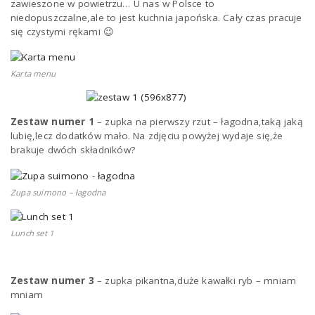
zawieszone w powietrzu… U nas w Polsce to
niedopuszczalne,ale to jest kuchnia japońska. Cały czas pracuje
się czystymi rękami 😉
n
Karta menu
Zestaw numer 1
– zupka na pierwszy rzut – łagodna,taką jaką
lubię,lecz dodatków mało. Na zdjęciu powyżej wydaje się,że
brakuje dwóch składników?
Zupa suimono – łagodna
Lunch set 1
Zestaw numer 3
– zupka pikantna,duże kawałki ryb – mniam
mniam