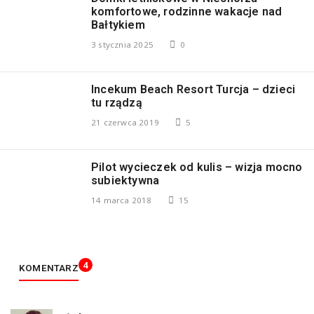
komfortowe, rodzinne wakacje nad
Bałtykiem
3 stycznia 2025
0
Incekum Beach Resort Turcja – dzieci
tu rządzą
21 czerwca 2019
5
Pilot wycieczek od kulis – wizja mocno
subiektywna
14 marca 2018
15
4
KOMENTARZ