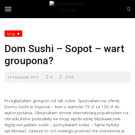
S
C
k
h
i
a
T
p
r
t
m
o
a
o
blog
m
n
a
t
Dom Sushi – Sopot – wart
i
o
g
n
w
groupona?
c
e
o
P
g
n
o
14 listopada 2013
4
2739
t
d
e
r
l
n
ó
t
ż
Przeglądałam groupon od tak sobie. Spojrzałam na ofertę
e
e
Domu Sushi w Sopocie – bon o wartości 75 zł za 150 zł do
wykorzystania. Obejrzałam stronę internetową,popatrzyłam na
obrazki,które podziałały na moją wyobraźnię błyskawicznie.
n
Nigdy nie jadłam sushi – pomyślałam sobie – fajnie byłoby
spróbować. Zawsze to coś nowego,przecież nie codziennie je