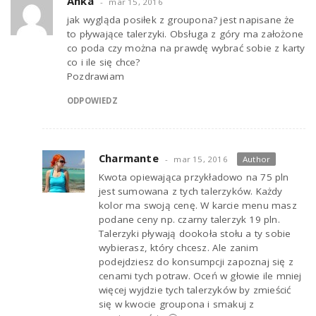
Anka
mar 15, 2016
jak wygląda posiłek z groupona? jest napisane że
to pływające talerzyki. Obsługa z góry ma założone
co poda czy można na prawdę wybrać sobie z karty
co i ile się chce?
Pozdrawiam
ODPOWIEDZ
Charmante
mar 15, 2016
Author
Kwota opiewająca przykładowo na 75 pln
jest sumowana z tych talerzyków. Każdy
kolor ma swoją cenę. W karcie menu masz
podane ceny np. czarny talerzyk 19 pln.
Talerzyki pływają dookoła stołu a ty sobie
wybierasz, który chcesz. Ale zanim
podejdziesz do konsumpcji zapoznaj się z
cenami tych potraw. Oceń w głowie ile mniej
więcej wyjdzie tych talerzyków by zmieścić
się w kwocie groupona i smakuj z