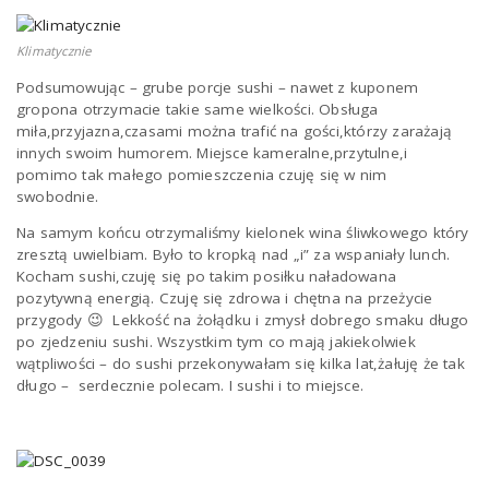
Klimatycznie
Podsumowując – grube porcje sushi – nawet z kuponem
gropona otrzymacie takie same wielkości. Obsługa
miła,przyjazna,czasami można trafić na gości,którzy zarażają
innych swoim humorem. Miejsce kameralne,przytulne,i
pomimo tak małego pomieszczenia czuję się w nim
swobodnie.
Na samym końcu otrzymaliśmy kielonek wina śliwkowego który
zresztą uwielbiam. Było to kropką nad „i” za wspaniały lunch.
Kocham sushi,czuję się po takim posiłku naładowana
pozytywną energią. Czuję się zdrowa i chętna na przeżycie
przygody 😉 Lekkość na żołądku i zmysł dobrego smaku długo
po zjedzeniu sushi. Wszystkim tym co mają jakiekolwiek
wątpliwości – do sushi przekonywałam się kilka lat,żałuję że tak
długo – serdecznie polecam. I sushi i to miejsce.