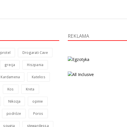
REKLAMA
protel
Drogarati Cave
grecja
Hiszpania
Kardamena
Katelios
Kos
Kreta
Nikozja
opinie
podróże
Poros
sougia
stewardessa