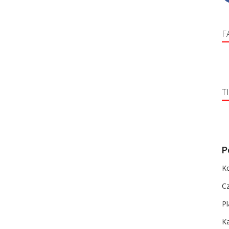
F
T
P
K
C
Pl
Ka