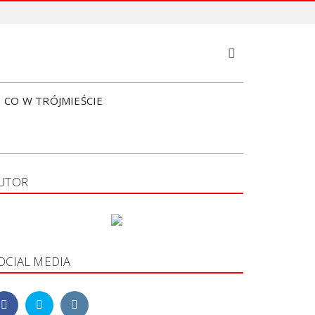
S
e
a
r
CO W TRÓJMIEŚCIE
c
h
UTOR
OCIAL MEDIA