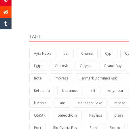
TAGI
Ayia Napa
bar
Chania
Cypr
Cy
Egipt
Gdańsk
Gdynia
Grand Bay
hotel
impreza
Jarmark Dominikański
Kefalonia
kissamos
klif
kolymbari
kuchnia
lato
Melissani Lake
morze
OSKAR
paleochora
Paphos
plaża
Port
Riu Cypria Bay
Sami
Sopot