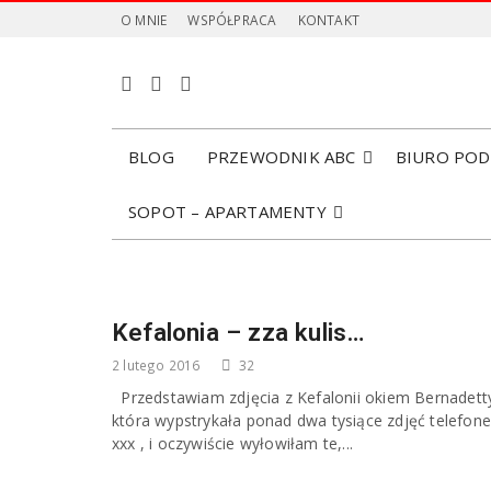
S
O MNIE
WSPÓŁPRACA
KONTAKT
k
i
p
t
o
m
BLOG
PRZEWODNIK ABC
BIURO PO
a
i
SOPOT – APARTAMENTY
n
c
o
n
t
Kefalonia – zza kulis…
e
n
2 lutego 2016
32
t
Przedstawiam zdjęcia z Kefalonii okiem Bernadett
która wypstrykała ponad dwa tysiące zdjęć telefon
xxx , i oczywiście wyłowiłam te,...