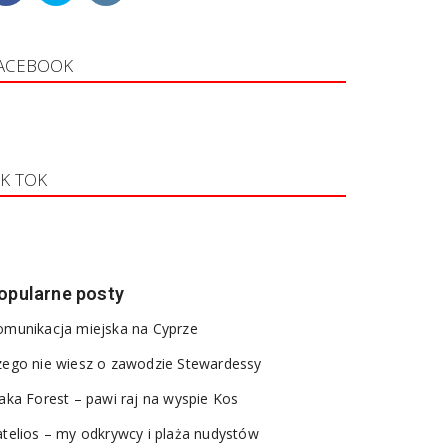
ACEBOOK
IK TOK
opularne posty
omunikacja miejska na Cyprze
zego nie wiesz o zawodzie Stewardessy
aka Forest – pawi raj na wyspie Kos
telios – my odkrywcy i plaża nudystów