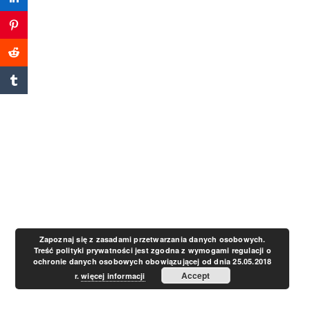
a
v
i
g
a
t
Zapoznaj się z zasadami przetwarzania danych osobowych.
Treść polityki prywatności jest zgodna z wymogami regulacji o
ochronie danych osobowych obowiązującej od dnia 25.05.2018
i
Accept
r.
więcej informacji
o