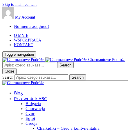
Skip to main content
My Account
No menu assigned!
O MNIE
WSPÓŁPRACA
KONTAKT
Toggle navigation
Charmantowe Podróże
Close
Search
Blog
Przewodnik ABC
Bułgaria
Chorwacja
Cypr
Egipt
Grecja
Chalkidiki – Grecja kontynentalna