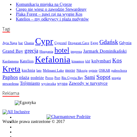
Komunikacja miejska na Cyprze
Czego nie wiesz o zawodzie Stewardessy
Plaka Forest – pawi raj na wyspie Kos
Katelios – my odkrywcy i plaża nudystów
Tagi
Cypr
Gdańsk
Gdynia
Ayia Napa
bar
Chania
Cyprotel
Drogarati Cave
Egipt
hotel
grecja
Grand Bay
Jarmark Dominikański
Hiszpania
impreza
Kefalonia
Kos
kolymbari
Katelios
Kardamena
kissamos
klif
Kreta
kuchnia
morze
lato
Melissani Lake
Nikozja
opinie
OSKAR
paleochora
Sopot
Paphos
Sami
plaża
podróże
Poros
Port
Riu Cypria Bay
sougia
Trójmiasto
Zawody w turystyce
wyspa
stewardessa
wycieczka
Reklama
Wszelkie prawa zastrzeżone © 2017