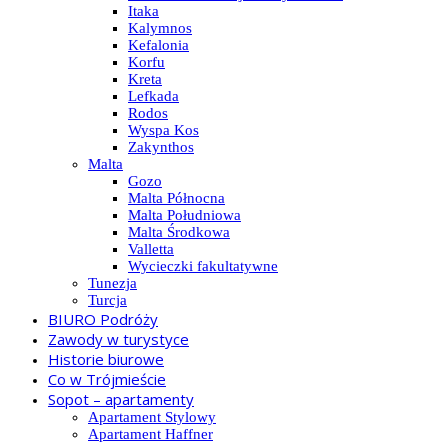
Itaka
Kalymnos
Kefalonia
Korfu
Kreta
Lefkada
Rodos
Wyspa Kos
Zakynthos
Malta
Gozo
Malta Północna
Malta Południowa
Malta Środkowa
Valletta
Wycieczki fakultatywne
Tunezja
Turcja
BIURO Podróży
Zawody w turystyce
Historie biurowe
Co w Trójmieście
Sopot – apartamenty
Apartament Stylowy
Apartament Haffner