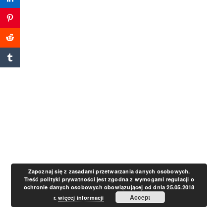
a
v
i
g
a
t
Zapoznaj się z zasadami przetwarzania danych osobowych.
Treść polityki prywatności jest zgodna z wymogami regulacji o
ochronie danych osobowych obowiązującej od dnia 25.05.2018
i
Accept
r.
więcej informacji
o