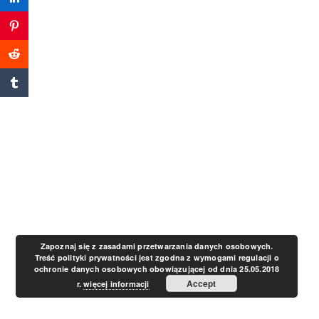
a
v
i
g
a
t
Zapoznaj się z zasadami przetwarzania danych osobowych.
Treść polityki prywatności jest zgodna z wymogami regulacji o
ochronie danych osobowych obowiązującej od dnia 25.05.2018
i
Accept
r.
więcej informacji
o