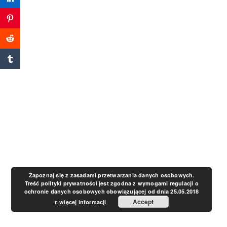
a
v
i
g
a
t
Zapoznaj się z zasadami przetwarzania danych osobowych.
Treść polityki prywatności jest zgodna z wymogami regulacji o
ochronie danych osobowych obowiązującej od dnia 25.05.2018
i
Accept
r.
więcej informacji
o