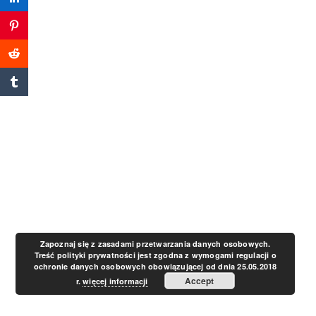
a
v
i
g
a
t
Zapoznaj się z zasadami przetwarzania danych osobowych.
Treść polityki prywatności jest zgodna z wymogami regulacji o
ochronie danych osobowych obowiązującej od dnia 25.05.2018
i
Accept
r.
więcej informacji
o