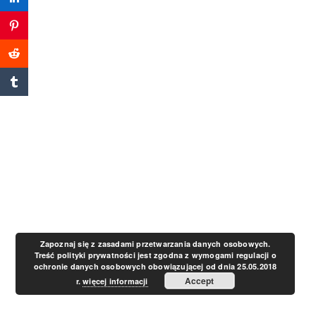
a
v
i
g
a
t
Zapoznaj się z zasadami przetwarzania danych osobowych.
Treść polityki prywatności jest zgodna z wymogami regulacji o
ochronie danych osobowych obowiązującej od dnia 25.05.2018
i
Accept
r.
więcej informacji
o