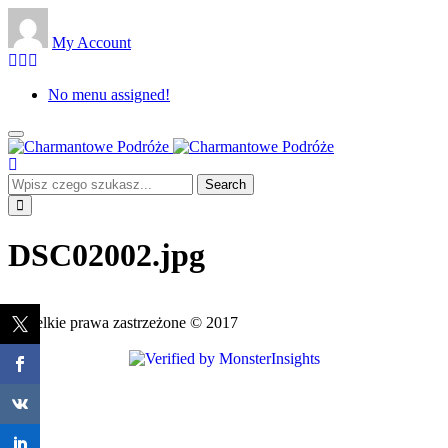
Skip
to
My Account
main
content
No menu assigned!
Toggle
Charmantowe
navigation
Podróże
Close
DSC02002.jpg
Wszelkie prawa zastrzeżone © 2017