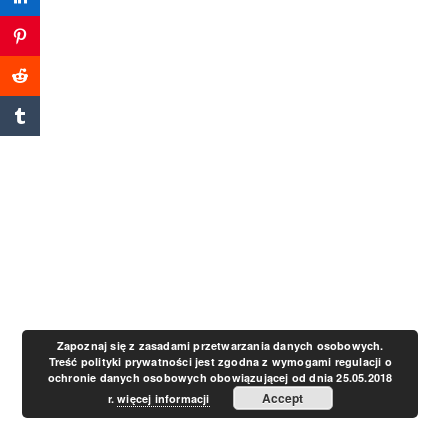
a
v
i
g
a
t
Zapoznaj się z zasadami przetwarzania danych osobowych.
Treść polityki prywatności jest zgodna z wymogami regulacji o
ochronie danych osobowych obowiązującej od dnia 25.05.2018
i
Accept
r.
więcej informacji
o