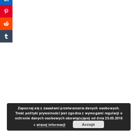
a
v
i
g
a
t
Zapoznaj się z zasadami przetwarzania danych osobowych.
Treść polityki prywatności jest zgodna z wymogami regulacji o
ochronie danych osobowych obowiązującej od dnia 25.05.2018
i
Accept
r.
więcej informacji
o