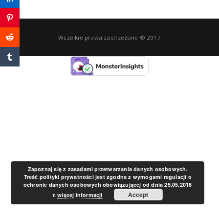
a
Wszelkie prawa zastrzeżone © 2017
v
i
g
a
t
Zapoznaj się z zasadami przetwarzania danych osobowych.
Treść polityki prywatności jest zgodna z wymogami regulacji o
ochronie danych osobowych obowiązującej od dnia 25.05.2018
i
Accept
r.
więcej informacji
o