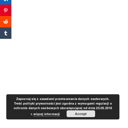
a
v
i
g
a
t
Zapoznaj się z zasadami przetwarzania danych osobowych.
Treść polityki prywatności jest zgodna z wymogami regulacji o
ochronie danych osobowych obowiązującej od dnia 25.05.2018
i
Accept
r.
więcej informacji
o