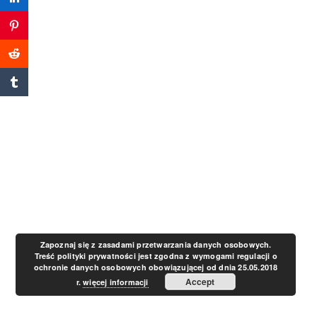
a
v
i
g
a
t
Zapoznaj się z zasadami przetwarzania danych osobowych.
Treść polityki prywatności jest zgodna z wymogami regulacji o
ochronie danych osobowych obowiązującej od dnia 25.05.2018
i
Accept
r.
więcej informacji
o