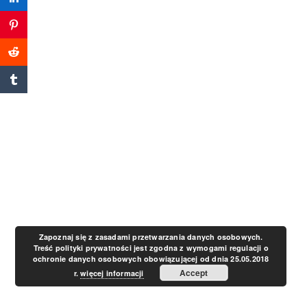
a
v
i
g
a
t
Zapoznaj się z zasadami przetwarzania danych osobowych.
Treść polityki prywatności jest zgodna z wymogami regulacji o
ochronie danych osobowych obowiązującej od dnia 25.05.2018
i
Accept
r.
więcej informacji
o