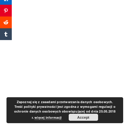
a
v
i
g
a
t
Zapoznaj się z zasadami przetwarzania danych osobowych.
Treść polityki prywatności jest zgodna z wymogami regulacji o
ochronie danych osobowych obowiązującej od dnia 25.05.2018
i
Accept
r.
więcej informacji
o