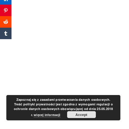
a
v
i
g
a
t
Zapoznaj się z zasadami przetwarzania danych osobowych.
Treść polityki prywatności jest zgodna z wymogami regulacji o
ochronie danych osobowych obowiązującej od dnia 25.05.2018
i
Accept
r.
więcej informacji
o