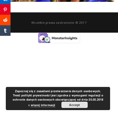
a
v
Wszelkie prawa zastrzeżone © 2017
i
g
a
t
Zapoznaj się z zasadami przetwarzania danych osobowych.
Treść polityki prywatności jest zgodna z wymogami regulacji o
ochronie danych osobowych obowiązującej od dnia 25.05.2018
i
Accept
r.
więcej informacji
o