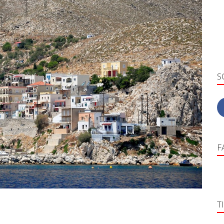
S
F
T