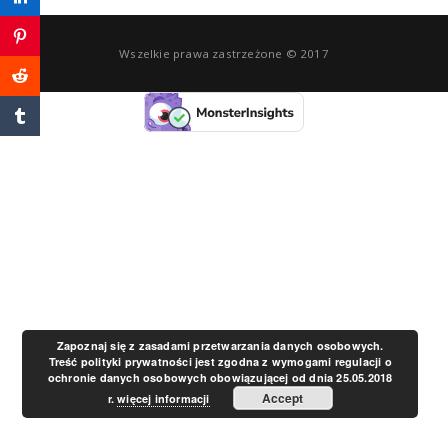
a
Wszelkie prawa zastrzeżone © 2017
v
i
g
a
t
Zapoznaj się z zasadami przetwarzania danych osobowych.
Treść polityki prywatności jest zgodna z wymogami regulacji o
ochronie danych osobowych obowiązującej od dnia 25.05.2018
i
Accept
r.
więcej informacji
o