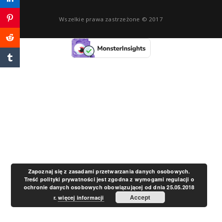
a
Wszelkie prawa zastrzeżone © 2017
v
i
g
a
t
Zapoznaj się z zasadami przetwarzania danych osobowych.
Treść polityki prywatności jest zgodna z wymogami regulacji o
ochronie danych osobowych obowiązującej od dnia 25.05.2018
i
Accept
r.
więcej informacji
o