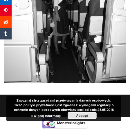
a
v
i
g
a
t
Zapoznaj się z zasadami przetwarzania danych osobowych.
Treść polityki prywatności jest zgodna z wymogami regulacji o
Wszelkie prawa zastrzeżone © 2017
ochronie danych osobowych obowiązującej od dnia 25.05.2018
i
Accept
r.
więcej informacji
o