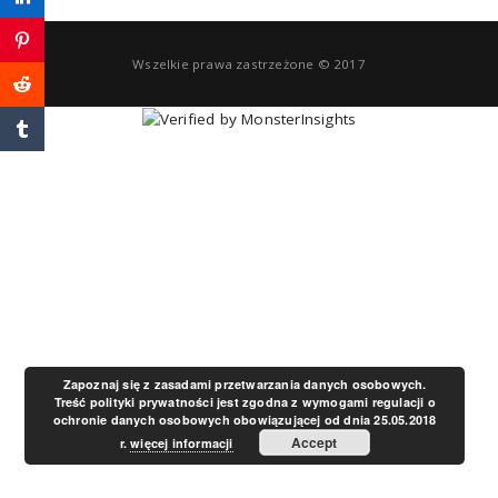
a
Wszelkie prawa zastrzeżone © 2017
v
i
g
a
t
Zapoznaj się z zasadami przetwarzania danych osobowych.
Treść polityki prywatności jest zgodna z wymogami regulacji o
ochronie danych osobowych obowiązującej od dnia 25.05.2018
i
Accept
r.
więcej informacji
o