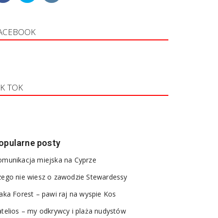
ACEBOOK
IK TOK
opularne posty
omunikacja miejska na Cyprze
zego nie wiesz o zawodzie Stewardessy
aka Forest – pawi raj na wyspie Kos
telios – my odkrywcy i plaża nudystów