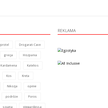
REKLAMA
protel
Drogarati Cave
grecja
Hiszpania
Kardamena
Katelios
Kos
Kreta
Nikozja
opinie
podróże
Poros
sougia
stewardessa