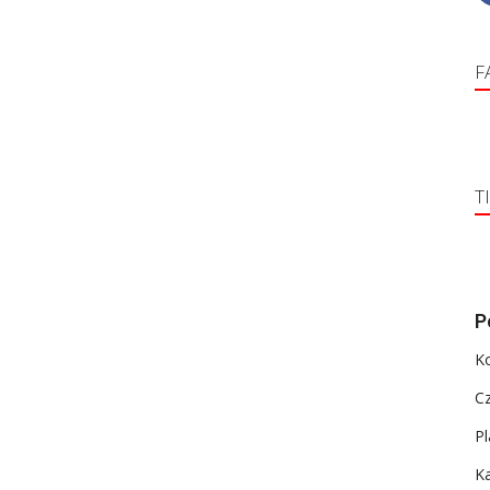
F
T
P
K
C
Pl
Ka