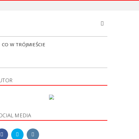
S
e
a
r
CO W TRÓJMIEŚCIE
c
h
UTOR
OCIAL MEDIA