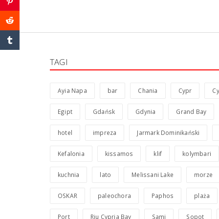
TAGI
Ayia Napa
bar
Chania
Cypr
Cy
Egipt
Gdańsk
Gdynia
Grand Bay
hotel
impreza
Jarmark Dominikański
Kefalonia
kissamos
klif
kolymbari
kuchnia
lato
Melissani Lake
morze
OSKAR
paleochora
Paphos
plaża
Port
Riu Cypria Bay
Sami
Sopot